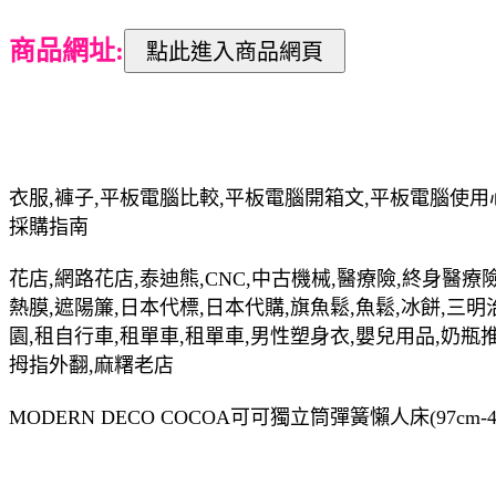
商品網址:
衣服,褲子,平板電腦比較,平板電腦開箱文,平板電腦使用
採購指南
花店,網路花店,泰迪熊,CNC,中古機械,醫療險,終身醫療險
熱膜,遮陽簾,日本代標,日本代購,旗魚鬆,魚鬆,冰餅,三明
園,租自行車,租單車,租單車,男性塑身衣,嬰兒用品,奶瓶
拇指外翻,麻糬老店
MODERN DECO COCOA可可獨立筒彈簧懶人床(97c