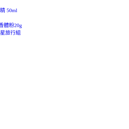
精 50ml
香體粉20g
明星旅行組