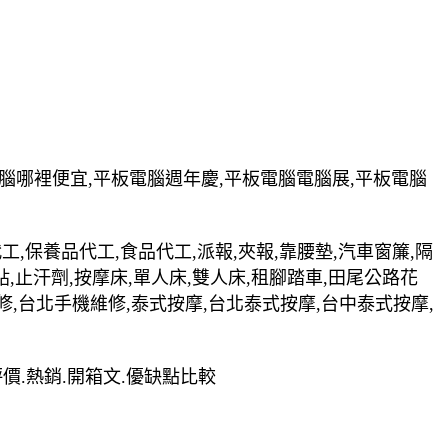
電腦哪裡便宜,平板電腦週年慶,平板電腦電腦展,平板電腦
裝代工,保養品代工,食品代工,派報,夾報,靠腰墊,汽車窗簾,隔
貼,止汗劑,按摩床,單人床,雙人床,租腳踏車,田尾公路花
修,台北手機維修,泰式按摩,台北泰式按摩,台中泰式按摩,
.評價.熱銷.開箱文.優缺點比較